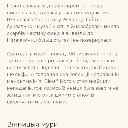
Починалося все доволі скромно: перша
виставка відкрилася у квартирі художника
В’ячеслава Коренєва у 1919 році. Тобто
буквально – музей у хаті! війна забрала чимало
скарбів: частину фондів вивезли до
Німеччини, і більшість так і не повернулася.
Сьогодні в музеї – понад 100 тисяч експонатів.
Тут і стародавні прикраси, і зброя, і мінерали, і
навіть золото Поділля – артефакти, які бачили
ще скіфи. А головна зірка колекції – справжній
мамонт на ім’я "Вінні". Його кістки знайшли
неподалік, тож колись Вінниця була зовсім не
затишним містом, а диким степом із
шерстяними велетнями.
Вінницькі мури