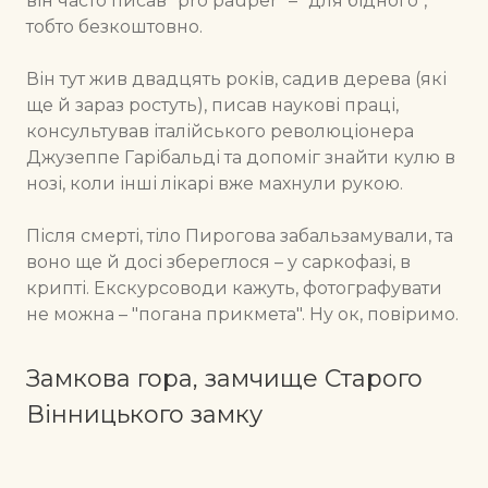
він часто писав "pro pauper" – "для бідного",
тобто безкоштовно.
Він тут жив двадцять років, садив дерева (які
ще й зараз ростуть), писав наукові праці,
консультував італійського революціонера
Джузеппе Гарібальді та допоміг знайти кулю в
нозі, коли інші лікарі вже махнули рукою.
Після смерті, тіло Пирогова забальзамували, та
воно ще й досі збереглося – у саркофазі, в
крипті. Екскурсоводи кажуть, фотографувати
не можна – "погана прикмета". Ну ок, повіримо.
Замкова гора, замчище Старого
Вінницького замку