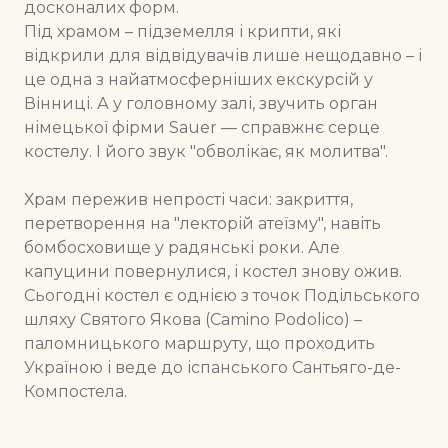
досконалих форм.
Під храмом – підземелля і крипти, які
відкрили для відвідувачів лише нещодавно – і
це одна з найатмосферніших екскурсій у
Вінниці. А у головному залі, звучить орган
німецької фірми Sauer — справжнє серце
костелу. І його звук "обволікає, як молитва".
Храм пережив непрості часи: закриття,
перетворення на "лекторій атеїзму", навіть
бомбосховище у радянські роки. Але
капуцини повернулися, і костел знову ожив.
Сьогодні костел є однією з точок Подільського
шляху Святого Якова (Camino Podolico) –
паломницького маршруту, що проходить
Україною і веде до іспанського Сантьяго-де-
Компостела.