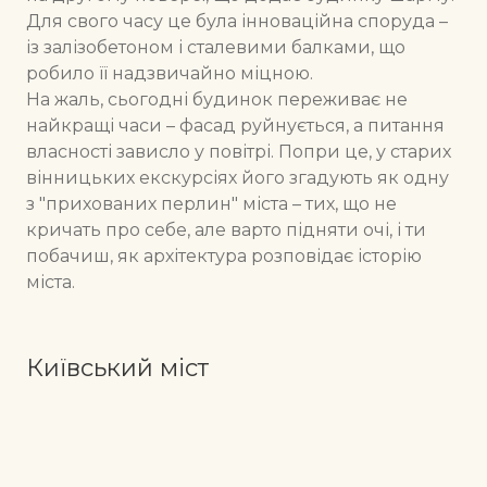
Для свого часу це була інноваційна споруда –
із залізобетоном і сталевими балками, що
робило її надзвичайно міцною.
На жаль, сьогодні будинок переживає не
найкращі часи – фасад руйнується, а питання
власності зависло у повітрі. Попри це, у старих
вінницьких екскурсіях його згадують як одну
з "прихованих перлин" міста – тих, що не
кричать про себе, але варто підняти очі, і ти
побачиш, як архітектура розповідає історію
міста.
Київський міст