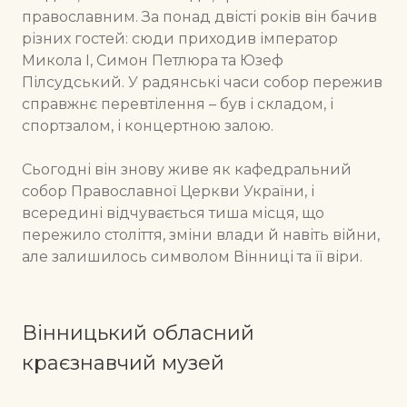
православним. За понад двісті років він бачив
різних гостей: сюди приходив імператор
Микола I, Симон Петлюра та Юзеф
Пілсудський. У радянські часи собор пережив
справжнє перевтілення – був і складом, і
спортзалом, і концертною залою.
Сьогодні він знову живе як кафедральний
собор Православної Церкви України, і
всередині відчувається тиша місця, що
пережило століття, зміни влади й навіть війни,
але залишилось символом Вінниці та її віри.
Вінницький обласний
краєзнавчий музей