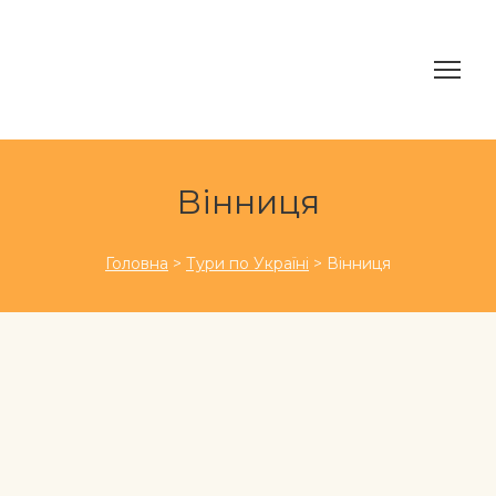
Вінниця
Головна
>
Тури по Україні
> Вінниця