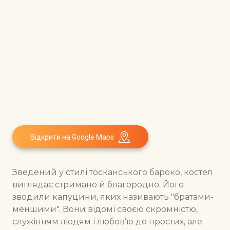
Відкрити на Google Maps
Зведений у стилі тосканського бароко, костел
виглядає стримано й благородно. Його
зводили капуцини, яких називають "братами-
меншими". Вони відомі своєю скромністю,
служінням людям і любов’ю до простих, але