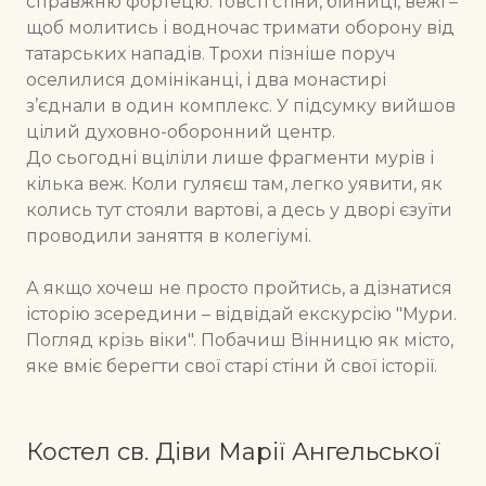
справжню фортецю: товсті стіни, бійниці, вежі –
щоб молитись і водночас тримати оборону від
татарських нападів. Трохи пізніше поруч
оселилися домініканці, і два монастирі
з’єднали в один комплекс. У підсумку вийшов
цілий духовно-оборонний центр.
До сьогодні вціліли лише фрагменти мурів і
кілька веж. Коли гуляєш там, легко уявити, як
колись тут стояли вартові, а десь у дворі єзуїти
проводили заняття в колегіумі.
А якщо хочеш не просто пройтись, а дізнатися
історію зсередини – відвідай екскурсію "Мури.
Погляд крізь віки". Побачиш Вінницю як місто,
яке вміє берегти свої старі стіни й свої історії.
Костел св. Діви Марії Ангельської