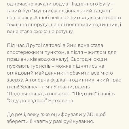
одночасно качали воду з Південного Бугу –
такий був "мультифункціональний гаджет"
свого часу. А щоб вежа не виглядала як просто
технічна споруда, на неї поставили годинник, і
вона стала схожа на ратушу.
Під час Другої світової війни вона стала
спостережним пунктом, а після – житлом для
працівників водоканалу). Сьогодні сюди
пускають туристів – можна піднятись на
оглядовий майданчик і побачити все місто
зверху. А головна фішка – годинник, який грає
пісні! Зранку – гімн України, вдень
"Подоляночка", а ввечері – "Щедрик" і навіть
“Оду до радості” Бетховена.
До речі, вежу вже оцифрували у 3D, щоб
зберегти її навіть у разі руйнування.