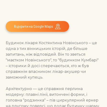
Відкрити на Google Maps
Будинок лікаря Костянтина Новінського – це
одна з тих вінницьких історій, де більше
запитань, ніж відповідей. Він то зветься
"маєтком Новінського", то "будинком Кумбарі"
– історики й досі сперечаються, хто ж був
справжнім власником: лікар-акушер чи
заможний купець.
Архітектурно — це справжня перлина
модерну: плавні лінії, витончені форми, і
головна "родзинка" – пів циркулярний еркер
на другому поверсі, що додає будинку шарму.