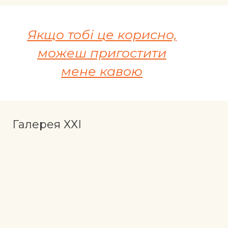
Якщо тобі це корисно,
можеш пригостити
мене кавою
Галерея ХХІ