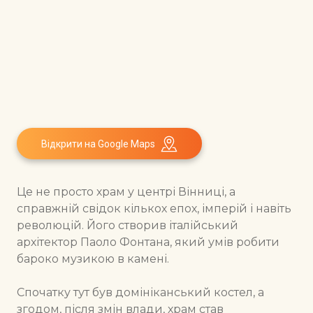
Відкрити на Google Maps
Це не просто храм у центрі Вінниці, а
справжній свідок кількох епох, імперій і навіть
революцій. Його створив італійський
архітектор Паоло Фонтана, який умів робити
бароко музикою в камені.
Спочатку тут був домініканський костел, а
згодом, після змін влади, храм став