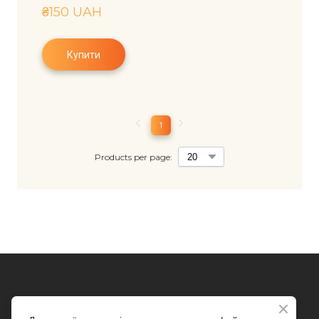
₴150 UAH
Купити
1
Products per page: